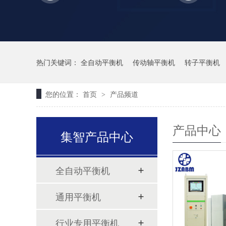
热门关键词：
全自动平衡机
传动轴平衡机
转子平衡机
您的位置：
首页
产品频道
>
产品中心
集智产品中心
全自动平衡机
美国百得：五工位全自动平衡机定制案例！
通用平衡机
德昌电机（Johnson electric）：全自动平衡机定制案例！
行业专用平衡机