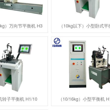
40kg）万向节平衡机 H3
（10kg以下）小型卧式平
转子平衡机 H1/10
（10/16kg）小型平衡机 H1