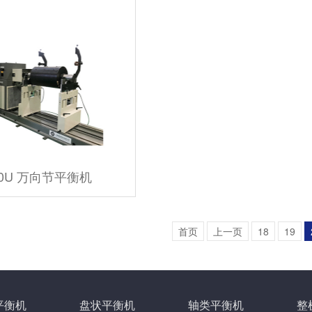
40U 万向节平衡机
首页
上一页
18
19
平衡机
盘状平衡机
轴类平衡机
整