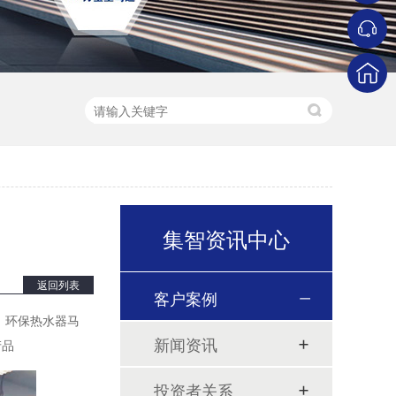
航空立式动平衡机（HYLS-150）
集智资讯中心
返回列表
客户案例
，环保热水器马
新闻资讯
产品
投资者关系