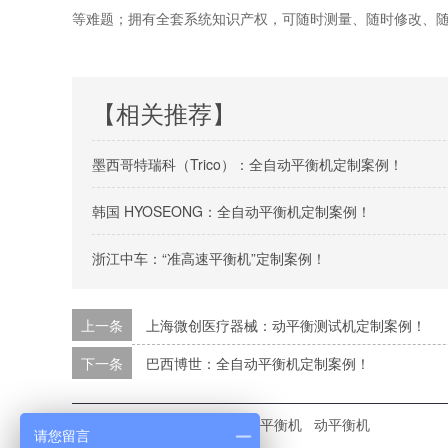
等难题；拥有全套系统知识产权，可随时测量、随时修改、
【相关推荐】
墨西哥特瑞科（Trico）：全自动平衡机定制案例！
韩国 HYOSEONG：全自动平衡机定制案例！
浙江中车：“准高速平衡机”定制案例！
上一条
上海微创医疗器械：动平衡测试机定制案例！
下一条
巴西博世：全自动平衡机定制案例！
本文标签：
日本电产
全自动平衡机
动平衡机
请您留言