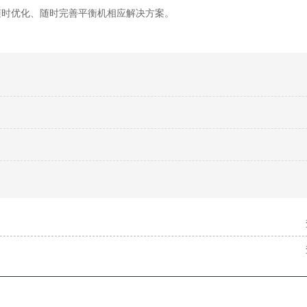
随时优化、随时完善平衡机相应解决方案。