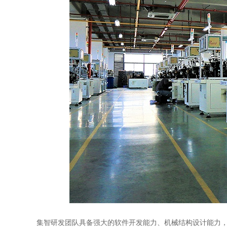
集智研发团队具备强大的软件开发能力、机械结构设计能力