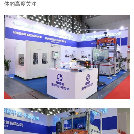
体的高度关注。