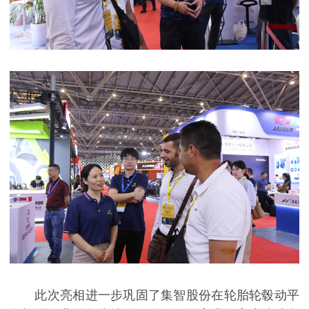
此次亮相进一步巩固了集智股份在轮胎轮毂动平