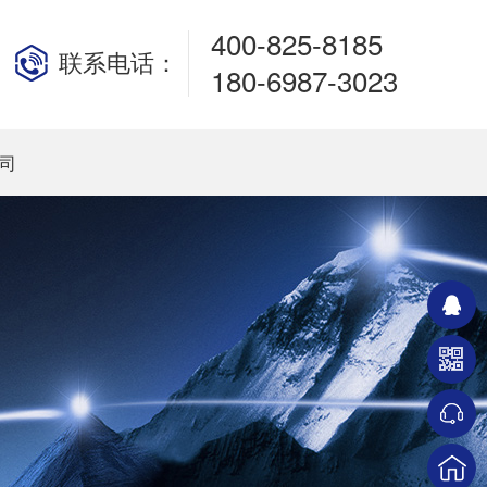
400-825-8185
联系电话：
180-6987-3023
司