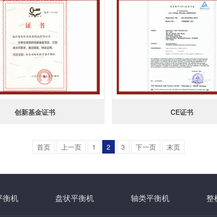
创新基金证书
CE证书
首页
上一页
1
2
3
下一页
末页
平衡机
盘状平衡机
轴类平衡机
整