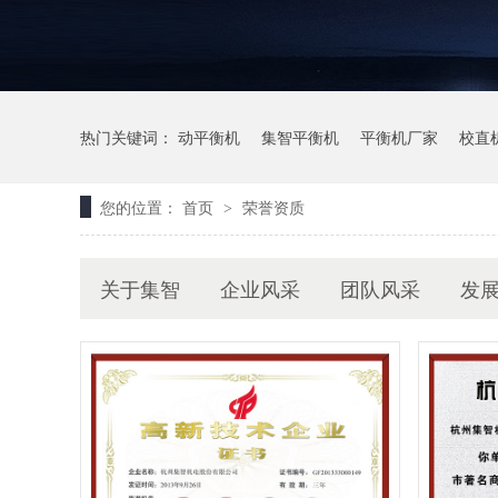
热门关键词：
动平衡机
集智平衡机
平衡机厂家
校直
您的位置：
首页
荣誉资质
>
关于集智
企业风采
团队风采
发