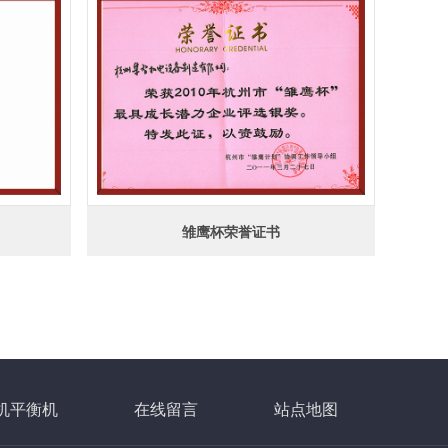
雏鹰杯荣誉证书
机平衡机
在线留言
站点地图