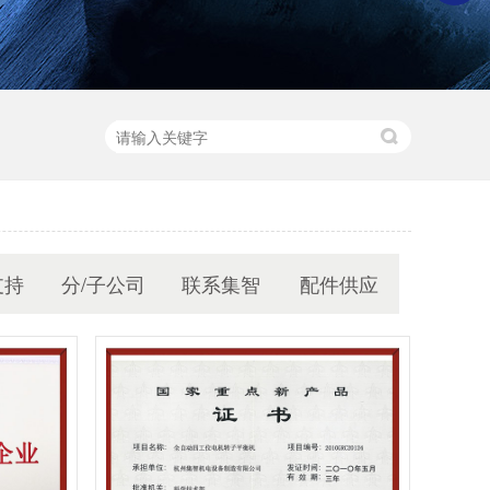
支持
分/子公司
联系集智
配件供应